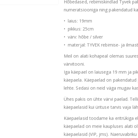
Hõbedased, rebimiskindlad Tyvek pabe
numeratsiooniga ning pakendatud kar
• laius: 19mm
• pikkus: 25cm
• värv: hõbe / silver
• materjal: TYVEK rebimise- ja ilmas
Meil on alati kohapeal olemas suures
värvitooni.
​Iga käepael on laiusega 19 mm ja 
käepaela. Käepaelad on pakendatud p
lehte. Sedasi on neid väga mugav ka
Ühes pakis on ühte värvi paelad. Tell
käepaelasid kui ürituse tarvis vaja lä
Käepaelasid toodame ka eritrükiga eh
käepaelad on meie kaupluses alati ol
käepaelasid (VIP, jms). Naeruvabriku 