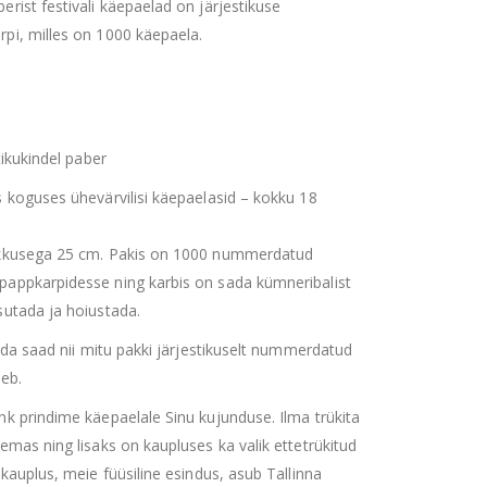
rist festivali käepaelad on järjestikuse
pi, milles on 1000 käepaela.
tikukindel paber
 koguses ühevärvilisi käepaelasid – kokku 18
pikkusega 25 cm. Pakis on 1000 nummerdatud
appkarpidesse ning karbis on sada kümneribalist
sutada ja hoiustada.
ida saad nii mitu pakki järjestikuselt nummerdatud
heb.
k prindime käepaelale Sinu kujunduse. Ilma trükita
emas ning lisaks on kaupluses ka valik ettetrükitud
kauplus, meie füüsiline esindus, asub Tallinna