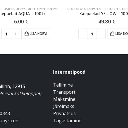
,
KÄEPAELAD ÜRITUSTELE
,
ÜHE­VÄRVILISED PABER­­­KÄEPAELAD
1000 TK/PAKK
,
KÄEPAELAD ÜRITUSTELE
,
ÜHE­VÄRV
epaelad YELLOW – 1000tk
Käepaelad AQUA – 1000
49.80
€
49.80
€
LISA KORVI
LISA KO
Internetipood
Tellimine
allinn, 12915
Transport
lneval kokkuleppel)
Maksmine
Järelmaks
00343
Privaatsus
apyro.ee
Tagastamine