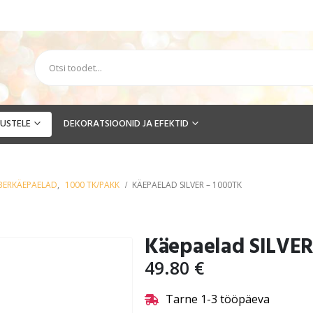
USTELE
DEKORATSIOONID JA EFEKTID
ER­­­KÄEPAELAD
,
1000 TK/PAKK
KÄEPAELAD SILVER – 1000TK
Käepaelad SILVER
49.80
€
Tarne 1-3 tööpäeva