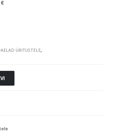
5
€
AELAD ÜRITUSTELE
,
VI
tele