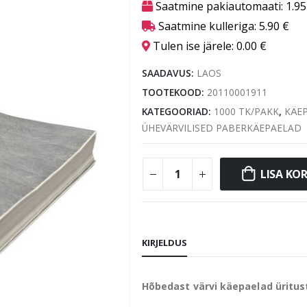
Saatmine pakiautomaati:
1.9
Saatmine kulleriga:
5.90
€
Tulen ise järele:
0.00
€
SAADAVUS:
LAOS
TOOTEKOOD:
20110001911
KATEGOORIAD:
1000 TK/PAKK
,
KÄEP
ÜHE­VÄRVILISED PABER­­­KÄEPAELAD
LISA KOR
KIRJELDUS
Hõbedast värvi käepaelad üritus